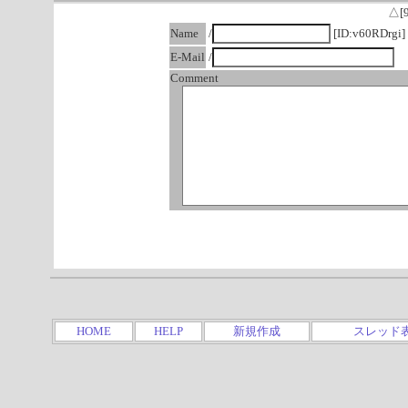
△[
Name
/
[ID:v60RDrgi]
E-Mail
/
Comment
HOME
HELP
新規作成
スレッド