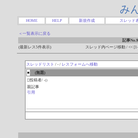
み
HOME
HELP
新規作成
スレッド
＜一覧表示に戻る
記事No.9
(最新レス5件表示)
スレッド内ページ移動 / << [1-0
スレッドリスト
/ - /
レスフォームへ移動
■
(無題)
□投稿者/
-()
親記事
引用