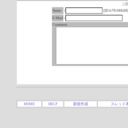
△[
Name
/
[ID:b7PcM8dH
E-Mail
/
Comment
HOME
HELP
新規作成
スレッド