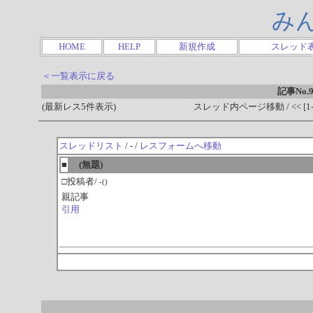
み
HOME
HELP
新規作成
スレッド
＜一覧表示に戻る
記事No.9
(最新レス5件表示)
スレッド内ページ移動 / << [1-0
スレッドリスト
/ - /
レスフォームへ移動
■
(無題)
□投稿者/
-()
親記事
引用