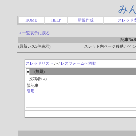
み
HOME
HELP
新規作成
スレッド
＜一覧表示に戻る
記事No.9
(最新レス5件表示)
スレッド内ページ移動 / << [1-0
スレッドリスト
/ - /
レスフォームへ移動
■
(無題)
□投稿者/
-()
親記事
引用