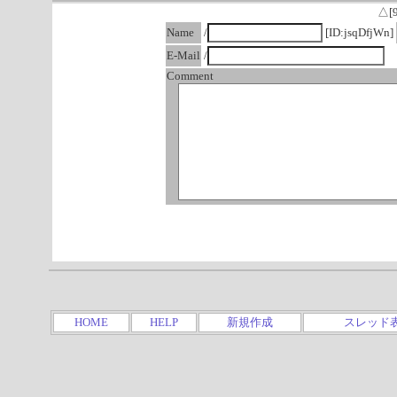
△[
Name
/
[ID:jsqDfjWn]
E-Mail
/
Comment
HOME
HELP
新規作成
スレッド