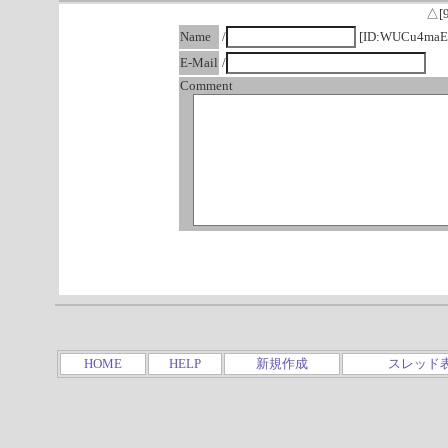
△[
Name
/
[ID:WUCu4maE
E-Mail
/
Comment
HOME
HELP
新規作成
スレッド