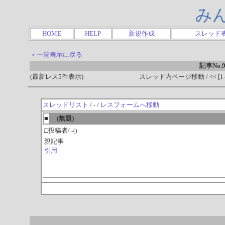
み
HOME
HELP
新規作成
スレッド
＜一覧表示に戻る
記事No.9
(最新レス5件表示)
スレッド内ページ移動 / << [1-0
スレッドリスト
/ - /
レスフォームへ移動
■
(無題)
□投稿者/
-()
親記事
引用